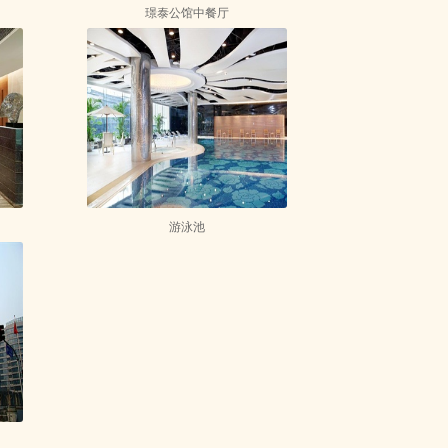
璟泰公馆中餐厅
游泳池