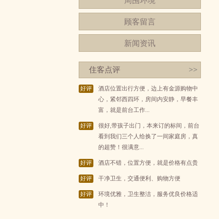
周围环境
顾客留言
新闻资讯
住客点评
>>
好评
酒店位置出行方便，边上有金源购物中
心，紧邻西四环，房间内安静，早餐丰
富，就是前台工作...
好评
很好,带孩子出门，本来订的标间，前台
看到我们三个人给换了一间家庭房，真
的超赞！很满意...
好评
酒店不错，位置方便，就是价格有点贵
好评
干净卫生，交通便利、购物方便
好评
环境优雅，卫生整洁，服务优良价格适
中！